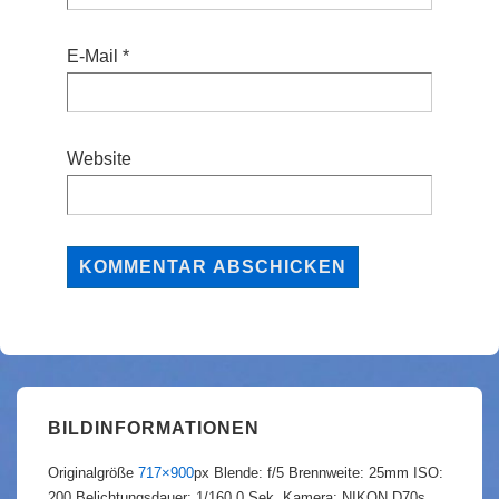
E-Mail
*
Website
BILDINFORMATIONEN
Originalgröße
717×900
px
Blende: f/5
Brennweite: 25mm
ISO:
200
Belichtungsdauer: 1/160.0 Sek.
Kamera: NIKON D70s